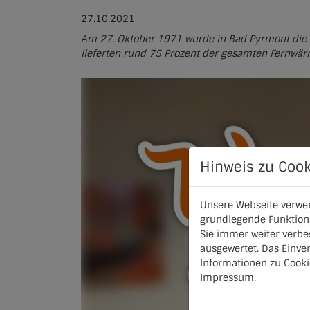
27.10.2021
Am 27. Oktober 1971 wurde in Bad Pyrmont die 
lieferten rund 75 Prozent der gesamten Fernwä
Hinweis zu Cook
Unsere Webseite verwen
grundlegende Funktiona
Sie immer weiter verb
ausgewertet. Das Einve
Informationen zu Cooki
Impressum
.