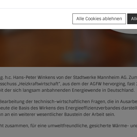
Alle Cookies ablehnen
Al
Ing. h.c. Hans-Peter Winkens von der Stadtwerke Mannheim AG. Zu
sschuss „Heizkraftwirtschaft“, aus dem der AGFW hervorging, fast
szeit der sich langsam anbahnenden Energiewende in Deutschland.
earbeitung der technisch-wirtschaftlichen Fragen, die in Ausarbe
eute die Basis des Wirkens des Energieeffizienzverbandes darstel
un an ein weiterer wesentlicher Baustein der Arbeit sein.
eht zusammen, für eine umweltfreundliche, gesicherte Wärme- und