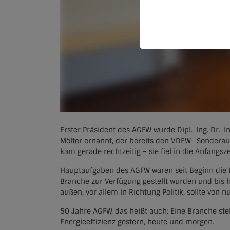
Erster Präsident des AGFW wurde Dipl.-Ing. Dr.-
Mölter ernannt, der bereits den VDEW- Sonderau
kam gerade rechtzeitig – sie fiel in die Anfang
Hauptaufgaben des AGFW waren seit Beginn die B
Branche zur Verfügung gestellt wurden und bis h
außen, vor allem in Richtung Politik, sollte von n
50 Jahre AGFW, das heißt auch: Eine Branche st
Energieeffizienz gestern, heute und morgen.