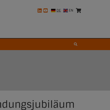
DE
EN
ündungsjubiläum