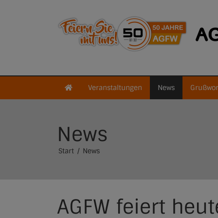
Veranstaltungen
News
Grußwor
News
Start
News
AGFW feiert heu